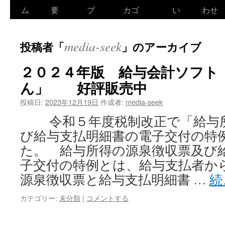
ン
ム
要
プ
カゴ
い
わせ
テ
media-seek
投稿者「
」のアーカイブ
ン
ツ
２０２４年版 給与会計ソフト
ん」 好評販売中
へ
投稿日:
2023年12月19日
作成者:
media-seek
ス
令和５年度税制改正で「給与所
キ
び給与支払明細書の電子交付の特
ッ
た。 給与所得の源泉徴収票及び
子交付の特例とは、給与支払者か
プ
源泉徴収票と給与支払明細書 …
続
カテゴリー:
未分類
|
コメントする