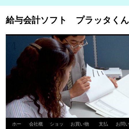
給与会計ソフト プラッタく
コ
ホー
会社概
ショッ
お買い物
支払
お問